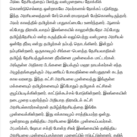
அல்ல. தேசியத்தைப் பிளந்து வன்முறையை தோக்கிக்
கொண்டுசெல்லாத ஒன்றாகவே அவர்களால் நோக்கப் படுகிறது.
இந்த அரசியலைத்தான் சேர்.பொன்.ராமநாதன் மேற்கொண்டிருந்தார்.
அவர் காலத்தில் தமிழர்கள் பாதுகாப்பையே உணர்ந்தனர். ஆனால்
எப்போது திராவிடவாதம் இலங்கையில் காலூன்றியதோ அப்போது
தமிழ்த்தேசியம் என்ற கருத்தியல் வலுப்பெற்று வன்முறை அரசியல்
ஒன்றே தீர்வு என்று தமிழர்கள் நம்பத் தொடங்கினர். இன்றும்
நம்புகின்றனர். ஒருகாலமும் சிங்கள-பௌத்த தேசியவாதிகள்
தமிழ்த் தேசியத்துக்கான தீர்வினை முன்வைக்க மாட்டார்கள்.
அங்குள்ள அதிகார பீடங்களை இயக்கும் மஹா நாயக்கர்கள் எந்த
அழுத்தங்களுக்கும் அடிபணியப் போவதில்லை என்பதுதான் கடந்த
கால வரலாறு. இந்த கட்சி அரசியலை முன்வைத்து இங்குள்ள
மக்களையும் தமிழர்களையும் இப்போதும் தமிழகக் கட்சிகள்
குழப்பியடிக்கின்றனர். காட்டுக்கூச்சல் போடுகின்றனர். இலங்கையின்
நடைமுறை யதார்த்தம் அறியாத திராவிடக் கட்சி
அரசியல்காரர்கள்தான் தமிழ்த்தேசியத்தை இங்கே
முன்வைக்கின்றனர். இது எக்காலமும் சாத்தியமற்ற ஒன்று.
மூன்றாவது தலித்திய அரசியலை இங்கே முன்வைப்பவர்கள்.
அ.மார்க்ஸ், ஷோபா சக்தி போன்ற சிலர் இலங்கையில் தலித்திய
அரசியலை முன்வைப்பதற்கான முனைப்பில் ஈடுபட்டுள்ளனர். தலித்