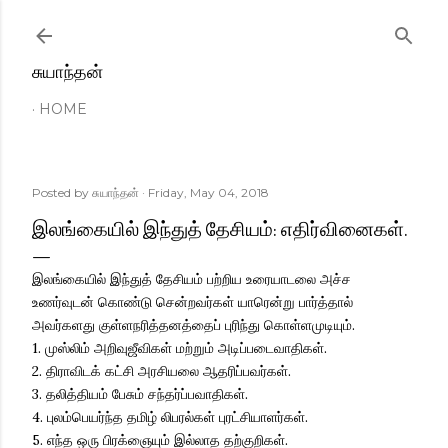
Skip to main content
சுயாந்தன்
HOME
Posted by
சுயாந்தன்
Friday, May 04, 2018
இலங்கையில் இந்துத் தேசியம்: எதிர்வினைகள்.
இலங்கையில் இந்துத் தேசியம் பற்றிய உரையாடலை அச்ச
உணர்வுடன் கொண்டு சென்றவர்கள் யாரென்று பார்த்தால்
அவர்களது குள்ளநரித்தனத்தைப் புரிந்து கொள்ளமுடியும்.
1. முஸ்லிம் அறிவுஜீவிகள் மற்றும் அடிப்படைவாதிகள்.
2. திராவிடக் கட்சி அரசியலை ஆதரிப்பவர்கள்.
3. தலித்தியம் பேசும் சந்தர்ப்பவாதிகள்.
4. புலம்பெயர்ந்த தமிழ் லிபரல்கள் புரட்சியாளர்கள்.
5. எந்த ஒரு பிரக்ஞையும் இல்லாத தற்குறிகள்.