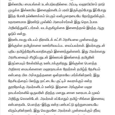
இஸ்லாமிய மையங்கள் உடன்படுவதில்லை. அப்படி வஹாபியிசம் நாடு
முழுக்க இஸ்லாமிய இளைஞர்களிடம் பரவி இருக்கும்போது இப்போது
இந்த போலி நல்லிணக்கம் பெரும் வன்முறையையே தோற்றுவிக்கும்.
உதாரணமாக இரண்டு முஸ்லிம் அமைச்சர்கள் இது தொடர்பாக
அறிவித்துவிட்டார்கள். வடக்குகிழக்கை இணைத்தால் இரத்த ஆறு
ஓடும் என்று.
இரண்டாவது விடயம் திராவிடக் கட்சி அரசியலை முன்வைத்து
இங்குள்ள தமிழர்களை உணர்சிவயப்பட வைப்பவர்கள். இவர்களுடன்
புதிய தமிழ்த்தேசியவாதிகளும் இணைந்துள்ளனர். இது அவர்களது
அரசியலையும் சீரழிப்பதுடன் இல்லாமல் இலங்கைத் தமிழரின்
இருப்பையும் கேள்விக்கு உண்டாக்குகிறது. இங்குள்ள பௌத்த
அதிகார மையங்களான மஹாநாயக்க தேரர்கள் தமிழ்த் தேசியம்
என்பதை மிக அச்சுறுத்தலான ஒன்றாகவே பார்க்கின்றனர். இது
தேசியத்தைப் பிளந்து நாட்டையே குட்டிச் சுவராக்கும் என்ற
தூரநோக்கு அவர்களிடம் உண்டு. இதனை அங்குள்ள மஹா
நாயக்கர்களில் ஒருவரின் திறந்த மனதுடனான உரையாடல் மூலம்
அறிந்து கொண்டேன். அவர்கள் எப்போதும் தமிழ்-சிங்கள இணைவு
என்பதைவிட பௌத்த-இந்து என்ற பண்பாட்டு ஒற்றுமையையே
விரும்புகின்றனர். இது வெறுமனே அவர்கள் முன்வைக்கும் தீர்வு