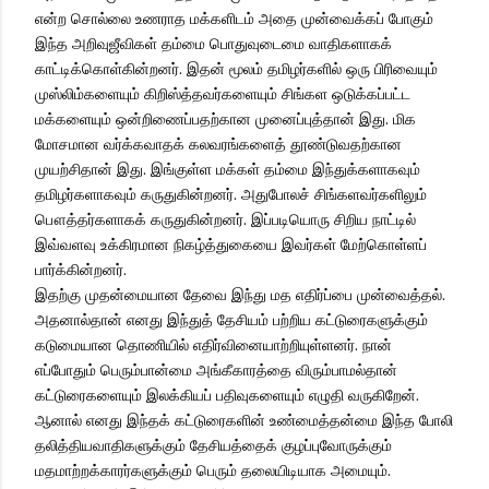
என்ற சொல்லை உணராத மக்களிடம் அதை முன்வைக்கப் போகும்
இந்த அறிவுஜீவிகள் தம்மை பொதுவுடைமை வாதிகளாகக்
காட்டிக்கொள்கின்றனர். இதன் மூலம் தமிழர்களில் ஒரு பிரிவையும்
முஸ்லிம்களையும் கிறிஸ்த்தவர்களையும் சிங்கள ஒடுக்கப்பட்ட
மக்களையும் ஒன்றிணைப்பதற்கான முனைப்புத்தான் இது. மிக
மோசமான வர்க்கவாதக் கலவரங்களைத் தூண்டுவதற்கான
முயற்சிதான் இது. இங்குள்ள மக்கள் தம்மை இந்துக்களாகவும்
தமிழர்களாகவும் கருதுகின்றனர். அதுபோலச் சிங்களவர்களிலும்
பௌத்தர்களாகக் கருதுகின்றனர். இப்படியொரு சிறிய நாட்டில்
இவ்வளவு உக்கிரமான நிகழ்த்துகையை இவர்கள் மேற்கொள்ளப்
பார்க்கின்றனர்.
இதற்கு முதன்மையான தேவை இந்து மத எதிர்ப்பை முன்வைத்தல்.
அதனால்தான் எனது இந்துத் தேசியம் பற்றிய கட்டுரைகளுக்கும்
கடுமையான தொணியில் எதிர்வினையாற்றியுள்ளனர். நான்
எப்போதும் பெரும்பான்மை அங்கீகாரத்தை விரும்பாமல்தான்
கட்டுரைகளையும் இலக்கியப் பதிவுகளையும் எழுதி வருகிறேன்.
ஆனால் எனது இந்தக் கட்டுரைகளின் உண்மைத்தன்மை இந்த போலி
தலித்தியவாதிகளுக்கும் தேசியத்தைக் குழப்புவோருக்கும்
மதமாற்றக்காரர்களுக்கும் பெரும் தலையிடியாக அமையும்.