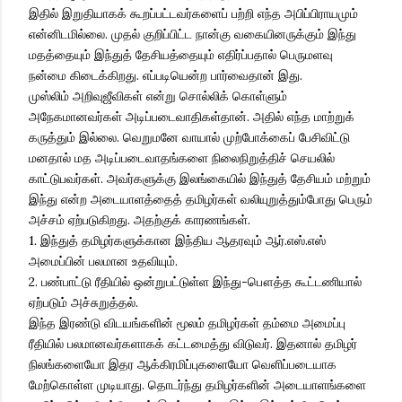
இதில் இறுதியாகக் கூறப்பட்டவர்களைப் பற்றி எந்த அபிப்பிராயமும்
என்னிடமில்லை. முதல் குறிப்பிட்ட நான்கு வகையினருக்கும் இந்து
மதத்தையும் இந்துத் தேசியத்தையும் எதிர்ப்பதால் பெருமளவு
நன்மை கிடைக்கிறது. எப்படியென்ற பார்வைதான் இது.
முஸ்லிம் அறிவுஜீவிகள் என்று சொல்லிக் கொள்ளும்
அநேகமானவர்கள் அடிப்படைவாதிகள்தான். அதில் எந்த மாற்றுக்
கருத்தும் இல்லை. வெறுமனே வாயால் முற்போக்கைப் பேசிவிட்டு
மனதால் மத அடிப்படைவாதங்களை நிலைநிறுத்திச் செயலில்
காட்டுபவர்கள். அவர்களுக்கு இலங்கையில் இந்துத் தேசியம் மற்றும்
இந்து என்ற அடையாளத்தைத் தமிழர்கள் வலியுறுத்தும்போது பெரும்
அச்சம் ஏற்படுகிறது. அதற்குக் காரணங்கள்.
1. இந்துத் தமிழர்களுக்கான இந்திய ஆதரவும் ஆர்.எஸ்.எஸ்
அமைப்பின் பலமான உதவியும்.
2. பண்பாட்டு ரீதியில் ஒன்றுபட்டுள்ள இந்து-பௌத்த கூட்டணியால்
ஏற்படும் அச்சுறுத்தல்.
இந்த இரண்டு விடயங்களின் மூலம் தமிழர்கள் தம்மை அமைப்பு
ரீதியில் பலமானவர்களாகக் கட்டமைத்து விடுவர். இதனால் தமிழர்
நிலங்களையோ இதர ஆக்கிரமிப்புகளையோ வெளிப்படையாக
மேற்கொள்ள முடியாது. தொடர்ந்து தமிழர்களின் அடையாளங்களை