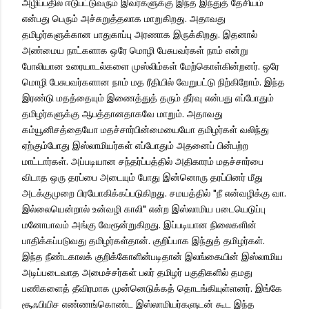
அழிப்பதில் ஈடுபட்டுவரும் இவர்களுக்கு இந்த இந்துத் தேசியம்
என்பது பெரும் அச்சுறுத்தலாக மாறுகிறது. அதாவது
தமிழர்களுக்கான பாதுகாப்பு அரணாக இருக்கிறது. இதனால்
அண்மைய நாட்களாக ஒரே மொழி பேசுபவர்கள் நாம் என்று
போலியான உரையாடல்களை முஸ்லிம்கள் மேற்கொள்கின்றனர். ஒரே
மொழி பேசுபவர்களான நாம் மத ரீதியில் வேறுபட்டு நிற்கிறோம். இந்த
இரண்டு மதத்தையும் இணைத்துத் தரும் தீர்வு என்பது எப்போதும்
தமிழர்களுக்கு ஆபத்தானதாகவே மாறும். அதாவது
கம்யூனிசத்தையோ மதச்சார்பின்மையையோ தமிழர்கள் வலிந்து
ஏற்கும்போது இஸ்லாமியர்கள் எப்போதும் அதனைப் பின்பற்ற
மாட்டார்கள். அப்படியான சந்தர்ப்பத்தில் அதிகாரம் மதச்சார்பை
விடாத ஒரு தரப்பை அடையும் போது இன்னொரு தரப்பினர் மீது
அடக்குமுறை பிரயோகிக்கப்படுகிறது. சமயத்தில் "நீ என்வழிக்கு வா.
இல்லையென்றால் உன்வழி காலி" என்ற இஸ்லாமிய படையெடுப்பு
மனோபாவம் அங்கு வேரூன்றுகிறது. இப்படியான நிலைகளின்
பாதிக்கப்படுவது தமிழர்கள்தான். குறிப்பாக இந்துத் தமிழர்கள்.
இந்த நீண்டகாலக் குறிக்கோளின்படிதான் இலங்கையின் இஸ்லாமிய
அடிப்படைவாத அமைச்சர்கள் பலர் தமிழர் பகுதிகளில் தமது
பணிகளைத் தீவிரமாக முன்னெடுக்கத் தொடங்கியுள்ளனர். இங்கே
சூஃபியிச எண்ணங்கொண்ட இஸ்லாமியர்களுடன் கூட இந்த