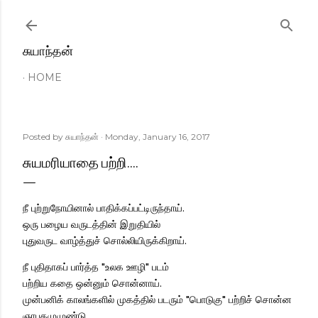
Skip to main content
சுயாந்தன்
HOME
Posted by
சுயாந்தன்
Monday, January 16, 2017
சுயமரியாதை பற்றி....
நீ புற்றுநோயினால் பாதிக்கப்பட்டிருந்தாய்.
ஒரு பழைய வருடத்தின் இறுதியில்
புதுவருட வாழ்த்துச் சொல்லியிருக்கிறாய்.
நீ புதிதாகப் பார்த்த "உலக ஊழி" படம்
பற்றிய கதை ஒன்னும் சொன்னாய்.
முன்பனிக் காலங்களில் முகத்தில் படரும் "பொடுகு" பற்றிச் சொன்ன
ஞாபகமுமுண்டு.