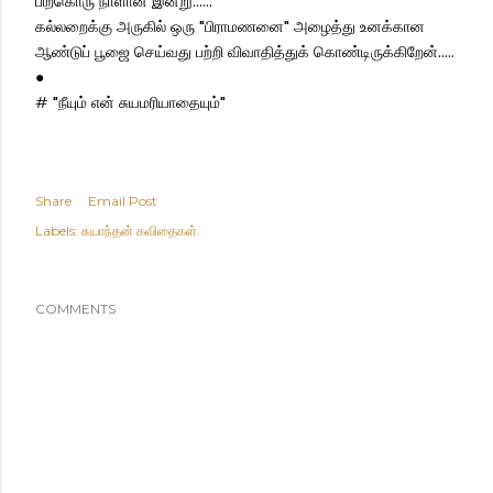
பிறகொரு நாளான இன்று......
கல்லறைக்கு அருகில் ஒரு "பிராமணனை" அழைத்து உனக்கான
ஆண்டுப் பூஜை செய்வது பற்றி விவாதித்துக் கொண்டிருக்கிறேன்.....
●
# "நீயும் என் சுயமரியாதையும்"
Share
Email Post
Labels:
சுயாந்தன் கவிதைகள்.
COMMENTS