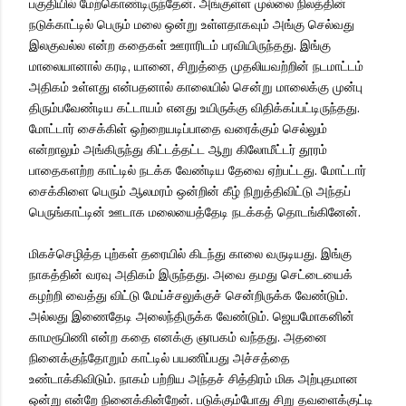
பகுதியில் மேற்கொண்டிருந்தேன். அங்குள்ள முல்லை நிலத்தின்
நடுக்காட்டில் பெரும் மலை ஒன்று உள்ளதாகவும் அங்கு செல்வது
இலகுவல்ல என்ற கதைகள் ஊராரிடம் பரவியிருந்தது. இங்கு
மாலையானால் கரடி, யானை, சிறுத்தை முதலியவற்றின் நடமாட்டம்
அதிகம் உள்ளது என்பதனால் காலையில் சென்று மாலைக்கு முன்பு
திரும்பவேண்டிய கட்டாயம் எனது உயிருக்கு விதிக்கப்பட்டிருந்தது.
மோட்டார் சைக்கிள் ஒற்றையடிப்பாதை வரைக்கும் செல்லும்
என்றாலும் அங்கிருந்து கிட்டத்தட்ட ஆறு கிலோமீட்டர் தூரம்
பாதைகளற்ற காட்டில் நடக்க வேண்டிய தேவை ஏற்பட்டது. மோட்டார்
சைக்கிளை பெரும் ஆலமரம் ஒன்றின் கீழ் நிறுத்திவிட்டு அந்தப்
பெருங்காட்டின் ஊடாக மலையைத்தேடி நடக்கத் தொடங்கினேன்.
மிகச்செழித்த புற்கள் தரையில் கிடந்து காலை வருடியது. இங்கு
நாகத்தின் வரவு அதிகம் இருந்தது. அவை தமது செட்டையைக்
கழற்றி வைத்து விட்டு மேய்ச்சலுக்குச் சென்றிருக்க வேண்டும்.
அல்லது இணைதேடி அலைந்திருக்க வேண்டும். ஜெயமோகனின்
காமரூபிணி என்ற கதை எனக்கு ஞாபகம் வந்தது. அதனை
நினைக்குந்தோறும் காட்டில் பயணிப்பது அச்சத்தை
உண்டாக்கிவிடும். நாகம் பற்றிய அந்தச் சித்திரம் மிக அற்புதமான
ஒன்று என்றே நினைக்கின்றேன். படுக்கும்போது சிறு தவளைக்குட்டி