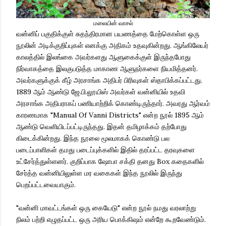
மலையின் வாசல்
வன்னிப் பகுதிக்குள் சுதந்திரமான பயணத்தை மேற்கொள்ள ஒரு
நூலின் அடிக்குறிப்புகள் எனக்கு அதிகம் உதவுகின்றது. ஆங்கிலேயர்
காலத்தில் இலங்கை அவர்களது ஆளுகைக்குள் இருந்தபோது
நிர்வாகத்தை இலகுபடுத்த மாகாண ஆளுநர்களை நியமித்தனர்.
அவர்களுக்குக் கீழ் அரசாங்க அதிபர் பிரிவுகள் ஸ்தாபிக்கப்பட்டது.
1889 ஆம் ஆண்டு ஜே.பி.லூயிஸ் அவர்கள் வன்னியில் உதவி
அரசாங்க அதிபராகப் பணியாற்றிக் கொண்டிருந்தார். அவரது ஆர்வம்
காரணமாக "Manual Of Vanni Districts" என்ற நூல் 1895 ஆம்
ஆண்டு வெளியிடப்பட்டிருந்தது. இதன் தமிழாக்கம் தற்போது
கிடைக்கின்றது. இந்த நூலை மூலமாகக் கொண்டு பல
படைப்பாளிகள் தமது படைப்புக்களில் இதில் தரப்பட்ட தரவுகளை
உட்சேர்த்துள்ளனர். குறிப்பாக ஷோபா சக்தி தனது Box கதைகளில்
சேர்த்த வன்னியிலுள்ள மர வகைகள் இந்த நூலில் இருந்து
பெறப்பட்டவையாகும்.
"வன்னி மாவட்டங்கள் ஒரு கையேடு" என்ற நூல் நமது வரலாற்று
நிலம் பற்றி எழுதப்பட்ட ஒரு அரிய பொக்கிஷம் என்றே கூறவேண்டும்.