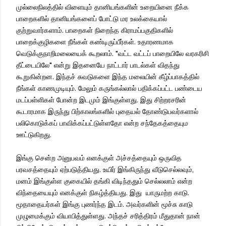
முல்லைநிலத்தில் விளையும் தானியங்களின் உறையினை நீக்க
பாறைகளில் தானியங்களைப் போட்டு மர உலக்கையால்
குற்றுவார்களாம். பாறைகள் நிறைந்த கிராமப்பகுதிகளில்
பாறைக்குழிகளை நீங்கள் கண்டிருப்பீர்கள். உதாரணமாக
வெடுக்குநாறிமலையைக் கூறலாம். "வட்ட வட்டப் பாறையிலே வரகரிசி
தீட்டையிலே" என்று இதனையே நாட்டார் பாடல்கள் விதந்து
கூறுகின்றன. இந்தச் சுவடுகளை இந்த மலையின் கீழ்ப்பாகத்தில்
நீங்கள் காணமுடியும். மேலும் கருங்கல்லால் பதிக்கப்பட்ட பண்டைய
மடப்பள்ளிகள் போன்ற இடமும் இங்குள்ளது. இது சிற்றரசரின்
கூடாரமாக இருந்து பிற்காலங்களில் புதையல் தோண்டுபவர்களால்
பலிகொடுக்கப் பாவிக்கப்பட்டுள்ளதோ என்ற சந்தேகத்தையும
ஊட்டுகிறது.
இங்கு சென்ற அனுபவம் எனக்குள் அச்சத்தையும் ஒருவித
பரவசத்தையும் ஏற்படுத்தியது. உயிர் இங்கிருந்து வீடுசெல்லவும்,
மனம் இங்குள்ள குகையில் தங்கி விடிந்ததும் செல்லலாம் என்ற
விந்தையையும் எனக்குள் நிகழ்த்தியது. இது யாருமற்ற காடு.
மூதாதையர்கள் இங்கு புணர்ந்த இடம். அவர்களின் மூச்சு காடு
முழுமைக்கும் வியாபித்துள்ளது. அந்தச் சரித்திரம் மீதுதான் நான்