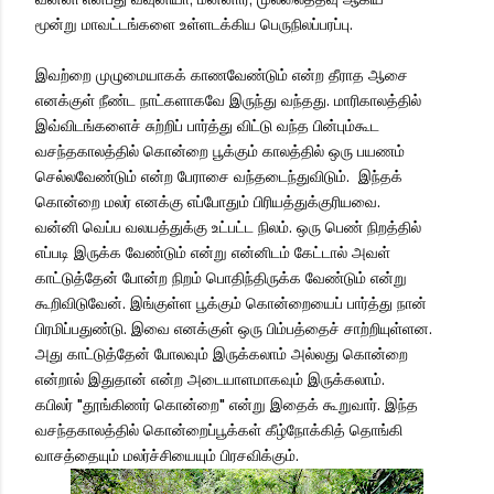
மூன்று மாவட்டங்களை உள்ளடக்கிய பெருநிலப்பரப்பு.
இவற்றை முழுமையாகக் காணவேண்டும் என்ற தீராத ஆசை
எனக்குள் நீண்ட நாட்களாகவே இருந்து வந்தது. மாரிகாலத்தில்
இவ்விடங்களைச் சுற்றிப் பார்த்து விட்டு வந்த பின்பும்கூட
வசந்தகாலத்தில் கொன்றை பூக்கும் காலத்தில் ஒரு பயணம்
செல்லவேண்டும் என்ற பேராசை வந்தடைந்துவிடும். இந்தக்
கொன்றை மலர் எனக்கு எப்போதும் பிரியத்துக்குரியவை.
வன்னி வெப்ப வலயத்துக்கு உட்பட்ட நிலம். ஒரு பெண் நிறத்தில்
எப்படி இருக்க வேண்டும் என்று என்னிடம் கேட்டால் அவள்
காட்டுத்தேன் போன்ற நிறம் பொதிந்திருக்க வேண்டும் என்று
கூறிவிடுவேன். இங்குள்ள பூக்கும் கொன்றையைப் பார்த்து நான்
பிரமிப்பதுண்டு. இவை எனக்குள் ஒரு பிம்பத்தைச் சாற்றியுள்ளன.
அது காட்டுத்தேன் போலவும் இருக்கலாம் அல்லது கொன்றை
என்றால் இதுதான் என்ற அடையாளமாகவும் இருக்கலாம்.
கபிலர் "தூங்கிணர் கொன்றை" என்று இதைக் கூறுவார். இந்த
வசந்தகாலத்தில் கொன்றைப்பூக்கள் கீழ்நோக்கித் தொங்கி
வாசத்தையும் மலர்ச்சியையும் பிரசவிக்கும்.