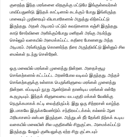
குறைந்த இந்த மரங்களை விறகுக்கு மட்டுமே இங்குள்ளவர்கள்
பாவிப்பதுண்டு. இந்தக் காட்டினால் கடக்கும் போது இங்கிருந்த
பாலையும் முதிரையும் வியாபாரிகளால் அறுத்து விற்கப்பட்டு
இருந்தது. அதன் அடிமரம் மட்டும் சுவடுகளாக எஞ்சி இருந்தது.
காடு சோர்வினை அளிக்கும்போது மனிதன் அங்கு அமர்ந்து
செல்லும் வகையில் அமைக்கப்பட்ட கதிரை போலானது அந்த
அடிமரம். அங்கிருந்து கொணர்ந்த நீரை அருந்திவிட்டு இன்னும் சில
மைல்கள் நடந்து சென்றேன்.
ஒரு மலையில் மரங்கள் முளைத்து நின்றன. அதைச்சூழ
செங்கற்களால் கட்டப்பட்ட அரண்போல வடிவம் இருந்தது. அந்தச்
செங்கற்களுக்கு உள்ளாக பெருங்கிளுவை மரங்கள் முளைத்து
நின்றன. எப்படியும் நூறு ஆண்டுகள் தாண்டிய மரங்கள் என்றே
கூறமுடியும். இந்தக் கிளுவையை வடபகுதி மக்கள் வேலிக்கு
நெருக்கமாகக் கட்டி வைத்திருப்பர். இது ஒரு சிற்றரசன் வாழ்ந்த
இடமாகவே இருக்கவேண்டும். சந்திரவட்டக்கல், கல்லால் ஆன
அரியாசனம் என்பன இருந்தன. அத்துடன் நீர் தேங்கி நிற்கக் கூடிய
வகையில் மலையின் சில பகுதிகளில் சிறுகுட்டை அமைக்கப்பட்டு
இருந்தது. மேலும் குளியலுக்கு ஏற்ற சிறு குட்டையும்