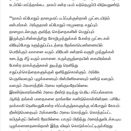
உடம்பில் பாய்ந்தால்கூட நாகம் என்ற பயம் வந்தெழும்பி விடுவதுண்டு.
""நாகம் எப்போதும் தாழைமரப் படர்ப்புக்குள்தான் முட்டையிடும்
என்பார்கள். அங்குதான் எப்போதும் ஈரமுலராத சதுப்பும்
தாழைமடல்சருகு குவிந்த செத்தைகளின் மெதுப்பும்
இருக்கும்.சின்னஞ்சிறு சோழிமுத்துக்கள் போன்ற முட்டைகள்
விரியும்போது உளுந்துப்பப்படத்தை தேங்காயெண்ணையில்
பொரிக்கும் வாசனை வரும். விரியன் என்றால் வசூரி முத்துக்கள்
உடைந்து சீழ் வரும் வாசனை. கருக்குழந்தையின் கைவிரல்கள்
போன்ற நாகக்குஞ்சுகள் துடித்து நெளிந்து
சதுப்புச்செத்தைகளுக்குள் ஒளிந்துகொள்ளும். அங்கே
பெருகிவளரும் புழுக்களையும் மின்மினிகளையும் உண்டு வளரும்.
வளரும் அவசரத்தில் அவை உறங்குவதேயில்லை.
இரண்டுவாரங்களில் அவை நீண்டு தடித்து பெரிய சர்ப்பங்களாக
ஆகித் தங்கள் பாதைகளை தாங்களே கண்டுகொள்கின்றன. பசியே
நாக்காகி நெளிவதுபோன்ற சர்ப்பக்குஞ்சுகளுக்கு எப்போதும் கோபம்.
தீண்டுமெதையும் அக்கணமே அவை கொத்தும். கொத்தப்பட்ட
உயிருக்குப் பின்னர் நேரமில்லை. யாரும் மிதித்து அரைத்துவிடக்கூடிய
புழுக்களானதனால்தான் இந்த விஷம் கொடுக்கப்பட்டிருக்கிறது