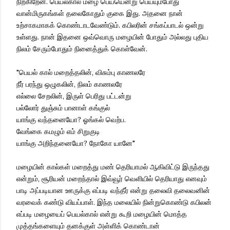
நிற்கிறேன். பெயல்கால் மழை பெய்யென்று பெய்யும்போது
வான்மிருகங்கள் தலைகோதும் குகை இது. அதனை நான்
உற்சாகமாகக் கொண்டாடவேண்டும். கபிலரின் சங்கப்பாடல் ஒன்று
உள்ளது. நான் இதனை ஒவ்வொரு மழையின் போதும் அல்லது புதிய
நிலம் சேரும்போதும் நினைத்துக் கொள்வேன்.
"பெயல் கால் மறைத்தலின், விசும்பு காணலரே
நீர் பரந்து ஒழுகலின், நிலம் காணலரே
எல்லை சேறலின், இருள் பெரிது பட்டன்று
பல்லோர் துஞ்சும் பானாள் கங்குல்
யாங்கு வந்தனையோ? ஓங்கல் வெற்ப.
வேங்கை கமழும் எம் சிறுகுடி
யாங்கு அறிந்தனையோ? நோகோ யானே"
மழையின் கால்கள் மறைத்து மண் தெரியாமல் ஆகிவிட்டு இருந்தது
என்றும், சூரியன் மறைந்தால் இவ்வூர் வெளியில் தெரியாது எனவும்
பாடி அப்படியான ஊருக்கு எப்படி வந்தீர் என்று தலைவி தலைவனின்
வரவைக் கண்டு வியப்பாள். இந்த மலையில் நின்றுகொண்டு கபிலன்
எப்படி மழையைப் பெயல்கால் என்று கூறி மழையின் மொத்த
முத்தங்களையும் தனக்குள் அள்ளிக் கொண்டான்